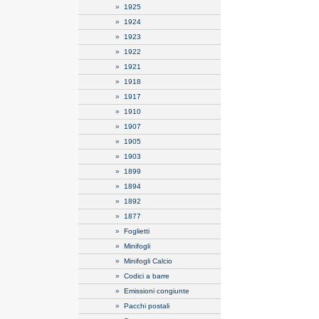
»
1925
»
1924
»
1923
»
1922
»
1921
»
1918
»
1917
»
1910
»
1907
»
1905
»
1903
»
1899
»
1894
»
1892
»
1877
»
Foglietti
»
Minifogli
»
Minifogli Calcio
»
Codici a barre
»
Emissioni congiunte
»
Pacchi postali