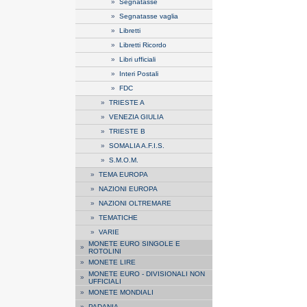
»
Segnatasse
»
Segnatasse vaglia
»
Libretti
»
Libretti Ricordo
»
Libri ufficiali
»
Interi Postali
»
FDC
»
TRIESTE A
»
VENEZIA GIULIA
»
TRIESTE B
»
SOMALIA A.F.I.S.
»
S.M.O.M.
»
TEMA EUROPA
»
NAZIONI EUROPA
»
NAZIONI OLTREMARE
»
TEMATICHE
»
VARIE
MONETE EURO SINGOLE E
»
ROTOLINI
»
MONETE LIRE
MONETE EURO - DIVISIONALI NON
»
UFFICIALI
»
MONETE MONDIALI
»
PADANIA