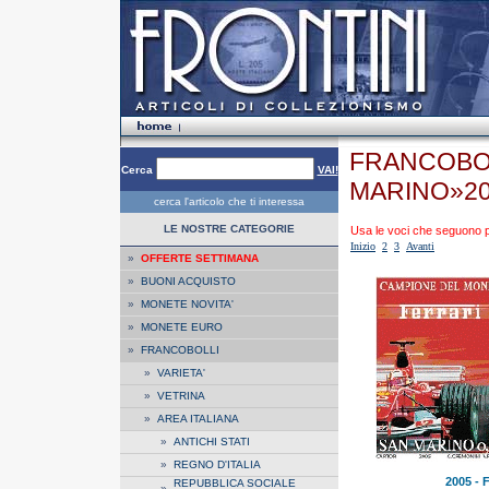
FRANCOBOL
Cerca
VAI!
MARINO»2
cerca l'articolo che ti interessa
LE NOSTRE CATEGORIE
Usa le voci che seguono per
Inizio
2
3
Avanti
»
OFFERTE SETTIMANA
»
BUONI ACQUISTO
»
MONETE NOVITA'
»
MONETE EURO
»
FRANCOBOLLI
»
VARIETA'
»
VETRINA
»
AREA ITALIANA
»
ANTICHI STATI
»
REGNO D'ITALIA
2005 - F
REPUBBLICA SOCIALE
»