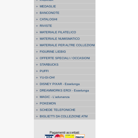
»
MEDAGLIE
»
BANCONOTE
»
CATALOGHI
»
RIVISTE
»
MATERIALE FILATELICO
»
MATERIALE NUMISMATICO
»
MATERIALE PER ALTRE COLLEZIONI
»
FIGURINE LIEBIG
»
OFFERTE SPECIALI / OCCASIONI
»
STARBUCKS
»
PUFFI
»
YU-GI-OH!
»
DISNEY PIXAR - Esselunga
»
DREAMWORKS EROI - Esselunga
»
MAGIC - L'adunanza
»
POKEMON
»
SCHEDE TELEFONICHE
»
BIGLIETTI DA COLLEZIONE ATM
Pagamenti accettati: